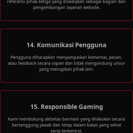
referensi pihak ketiga yang disediakan sebagai bagian dari
pengembangan layanan website.
14. Komunikasi Pengguna
Pengguna diharapkan menyampaikan komentar, pesan,
atau feedback secara sopan dan tidak mengandung unsur
yang merugikan pihak lain.
15. Responsible Gaming
Kami mendukung aktivitas bermain yang dilakukan secara
bertanggung jawab dan tetap dalam batas yang sehat
serta terkontrol.