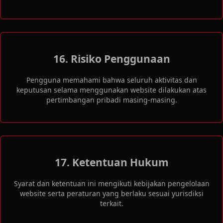
16. Risiko Penggunaan
Pengguna memahami bahwa seluruh aktivitas dan
keputusan selama menggunakan website dilakukan atas
pertimbangan pribadi masing-masing.
17. Ketentuan Hukum
Syarat dan ketentuan ini mengikuti kebijakan pengelolaan
website serta peraturan yang berlaku sesuai yurisdiksi
terkait.