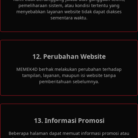
pemeliharaan sistem, atau kondisi tertentu yang
menyebabkan layanan website tidak dapat diakses
sementara waktu.
12. Perubahan Website
MEMEK4D berhak melakukan perubahan terhadap
tampilan, layanan, maupun isi website tanpa
pemberitahuan sebelumnya.
13. Informasi Promosi
Beberapa halaman dapat memuat informasi promosi atau