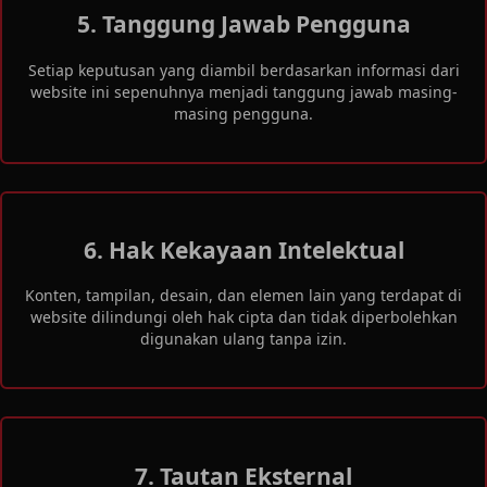
5. Tanggung Jawab Pengguna
Setiap keputusan yang diambil berdasarkan informasi dari
website ini sepenuhnya menjadi tanggung jawab masing-
masing pengguna.
6. Hak Kekayaan Intelektual
Konten, tampilan, desain, dan elemen lain yang terdapat di
website dilindungi oleh hak cipta dan tidak diperbolehkan
digunakan ulang tanpa izin.
7. Tautan Eksternal