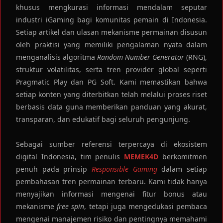
khusus mengkurasi informasi mendalam seputar
industri iGaming bagi komunitas pemain di Indonesia.
Setiap artikel dan ulasan mekanisme permainan disusun
oleh praktisi yang memiliki pengalaman nyata dalam
menganalisis algoritma
Random Number Generator
(RNG),
struktur volatilitas, serta tren provider global seperti
Pragmatic Play dan PG Soft. Kami memastikan bahwa
setiap konten yang diterbitkan telah melalui proses riset
berbasis data guna memberikan panduan yang akurat,
transparan, dan edukatif bagi seluruh pengunjung.
Sebagai sumber referensi terpercaya di ekosistem
digital Indonesia, tim penulis
MEMEK4D
berkomitmen
penuh pada prinsip
Responsible Gaming
dalam setiap
pembahasan tren permainan terbaru. Kami tidak hanya
menyajikan informasi mengenai fitur bonus atau
mekanisme
free spin
, tetapi juga mengedukasi pembaca
mengenai manajemen risiko dan pentingnya memahami