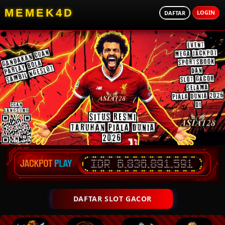
MEMEK4D
LOGIN
DAFTAR
DAFTAR SLOT GACOR