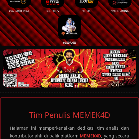
PRAGMATIC PLAY
RTG SLOTS
SLOT88
SPADEGAMING
YGGDRASIL
Tim Penulis MEMEK4D
Halaman ini memperkenalkan dedikasi tim analis dan
kontributor ahli di balik platform
MEMEK4D
, yang secara