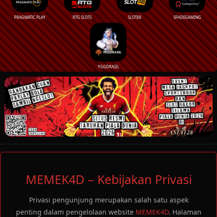
PRAGMATIC PLAY
RTG SLOTS
SLOT88
SPADEGAMING
YGGDRASIL
MEMEK4D – Kebijakan Privasi
Privasi pengunjung merupakan salah satu aspek
penting dalam pengelolaan website
MEMEK4D
. Halaman