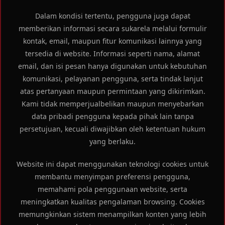
Dalam kondisi tertentu, pengguna juga dapat
memberikan informasi secara sukarela melalui formulir
kontak, email, maupun fitur komunikasi lainnya yang
tersedia di website. Informasi seperti nama, alamat
email, dan isi pesan hanya digunakan untuk kebutuhan
komunikasi, pelayanan pengguna, serta tindak lanjut
atas pertanyaan maupun permintaan yang dikirimkan.
Kami tidak memperjualbelikan maupun menyebarkan
data pribadi pengguna kepada pihak lain tanpa
persetujuan, kecuali diwajibkan oleh ketentuan hukum
yang berlaku.
Website ini dapat menggunakan teknologi cookies untuk
membantu menyimpan preferensi pengguna,
memahami pola penggunaan website, serta
meningkatkan kualitas pengalaman browsing. Cookies
memungkinkan sistem menampilkan konten yang lebih