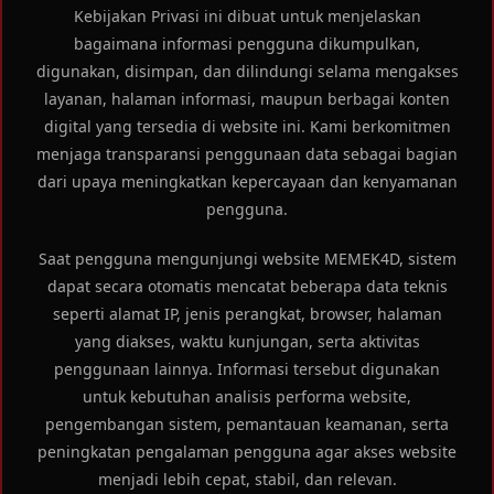
Kebijakan Privasi ini dibuat untuk menjelaskan
bagaimana informasi pengguna dikumpulkan,
digunakan, disimpan, dan dilindungi selama mengakses
layanan, halaman informasi, maupun berbagai konten
digital yang tersedia di website ini. Kami berkomitmen
menjaga transparansi penggunaan data sebagai bagian
dari upaya meningkatkan kepercayaan dan kenyamanan
pengguna.
Saat pengguna mengunjungi website MEMEK4D, sistem
dapat secara otomatis mencatat beberapa data teknis
seperti alamat IP, jenis perangkat, browser, halaman
yang diakses, waktu kunjungan, serta aktivitas
penggunaan lainnya. Informasi tersebut digunakan
untuk kebutuhan analisis performa website,
pengembangan sistem, pemantauan keamanan, serta
peningkatan pengalaman pengguna agar akses website
menjadi lebih cepat, stabil, dan relevan.