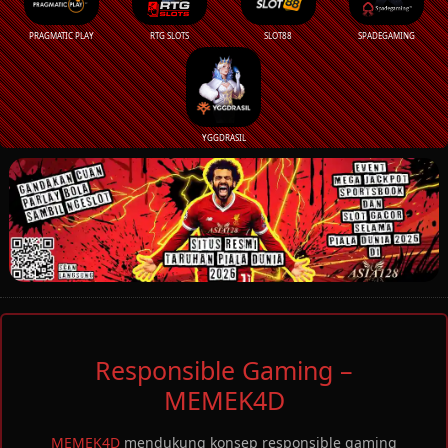
PRAGMATIC PLAY
RTG SLOTS
SLOT88
SPADEGAMING
YGGDRASIL
Responsible Gaming –
MEMEK4D
MEMEK4D
mendukung konsep responsible gaming