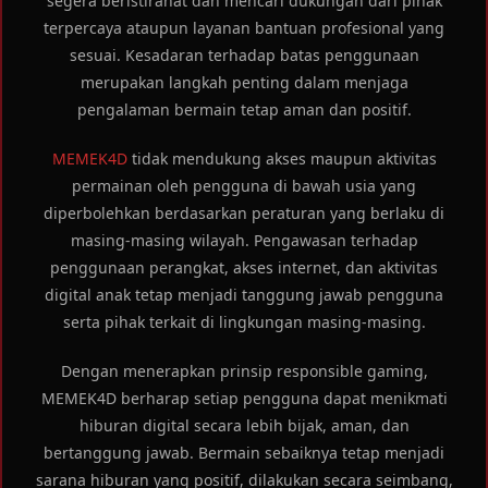
segera beristirahat dan mencari dukungan dari pihak
terpercaya ataupun layanan bantuan profesional yang
sesuai. Kesadaran terhadap batas penggunaan
merupakan langkah penting dalam menjaga
pengalaman bermain tetap aman dan positif.
MEMEK4D
tidak mendukung akses maupun aktivitas
permainan oleh pengguna di bawah usia yang
diperbolehkan berdasarkan peraturan yang berlaku di
masing-masing wilayah. Pengawasan terhadap
penggunaan perangkat, akses internet, dan aktivitas
digital anak tetap menjadi tanggung jawab pengguna
serta pihak terkait di lingkungan masing-masing.
Dengan menerapkan prinsip responsible gaming,
MEMEK4D berharap setiap pengguna dapat menikmati
hiburan digital secara lebih bijak, aman, dan
bertanggung jawab. Bermain sebaiknya tetap menjadi
sarana hiburan yang positif, dilakukan secara seimbang,