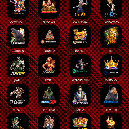
ADVANTPLAY
ASTROTECH
CQ9 GAMING
FLOWGAMING
GAMATRON
HABANERO
ION SLOT
JDB
JOKER
LIVE22
MICROGAMING
ONETOUCH
PG SOFT
PLAY’N GO
PLAYSTAR
PLAYTECH