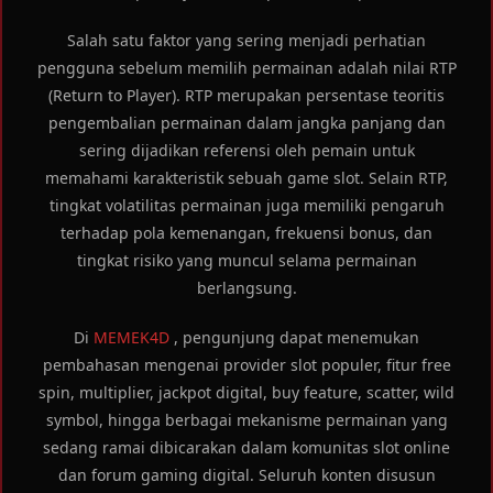
Salah satu faktor yang sering menjadi perhatian
pengguna sebelum memilih permainan adalah nilai RTP
(Return to Player). RTP merupakan persentase teoritis
pengembalian permainan dalam jangka panjang dan
sering dijadikan referensi oleh pemain untuk
memahami karakteristik sebuah game slot. Selain RTP,
tingkat volatilitas permainan juga memiliki pengaruh
terhadap pola kemenangan, frekuensi bonus, dan
tingkat risiko yang muncul selama permainan
berlangsung.
Di
MEMEK4D
, pengunjung dapat menemukan
pembahasan mengenai provider slot populer, fitur free
spin, multiplier, jackpot digital, buy feature, scatter, wild
symbol, hingga berbagai mekanisme permainan yang
sedang ramai dibicarakan dalam komunitas slot online
dan forum gaming digital. Seluruh konten disusun