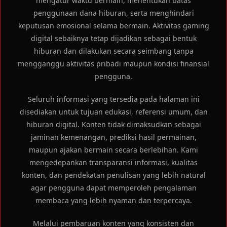
mengatur waktu bermain, menentukan batas
penggunaan dana hiburan, serta menghindari
keputusan emosional selama bermain. Aktivitas gaming
digital sebaiknya tetap dijadikan sebagai bentuk
hiburan dan dilakukan secara seimbang tanpa
mengganggu aktivitas pribadi maupun kondisi finansial
pengguna.
Seluruh informasi yang tersedia pada halaman ini
disediakan untuk tujuan edukasi, referensi umum, dan
hiburan digital. Konten tidak dimaksudkan sebagai
jaminan kemenangan, prediksi hasil permainan,
maupun ajakan bermain secara berlebihan. Kami
mengedepankan transparansi informasi, kualitas
konten, dan pendekatan penulisan yang lebih natural
agar pengguna dapat memperoleh pengalaman
membaca yang lebih nyaman dan terpercaya.
Melalui pembaruan konten yang konsisten dan