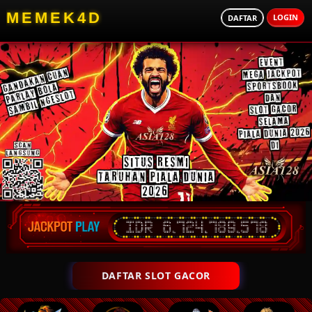
MEMEK4D
LOGIN
DAFTAR
DAFTAR SLOT GACOR