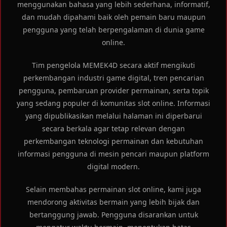
menggunakan bahasa yang lebih sederhana, informatif,
dan mudah dipahami baik oleh pemain baru maupun
pengguna yang telah berpengalaman di dunia game
online.
Tim pengelola MEMEK4D secara aktif mengikuti
perkembangan industri game digital, tren pencarian
pengguna, pembaruan provider permainan, serta topik
yang sedang populer di komunitas slot online. Informasi
yang dipublikasikan melalui halaman ini diperbarui
secara berkala agar tetap relevan dengan
perkembangan teknologi permainan dan kebutuhan
informasi pengguna di mesin pencari maupun platform
digital modern.
Selain membahas permainan slot online, kami juga
mendorong aktivitas bermain yang lebih bijak dan
bertanggung jawab. Pengguna disarankan untuk